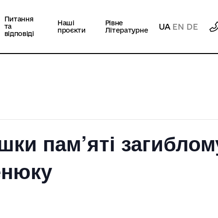
Питання
Наші
Рівне
UA
EN
DE
та
проєкти
Літературне
відповіді
шки пам’яті загибло
енюку