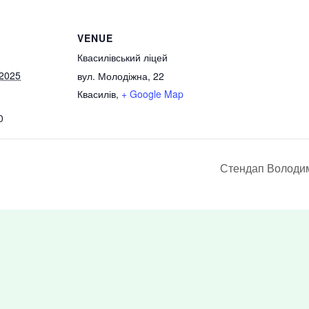
VENUE
Квасилівський ліцей
 2025
вул. Молодіжна, 22
Квасилів
,
+ Google Map
0
Стендап Володим