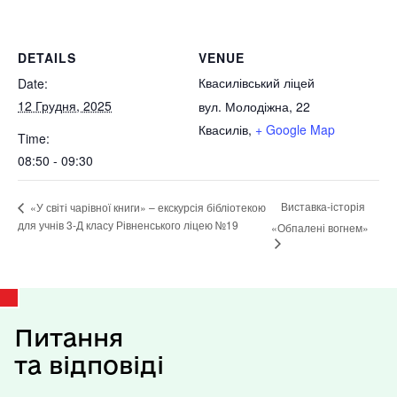
DETAILS
VENUE
Квасилівський ліцей
Date:
12 Грудня, 2025
вул. Молодіжна, 22
Квасилів
,
+ Google Map
Time:
08:50 - 09:30
Виставка-історія
«У світі чарівної книги» – екскурсія бібліотекою
для учнів 3-Д класу Рівненського ліцею №19
«Обпалені вогнем»
Питання
та відповіді