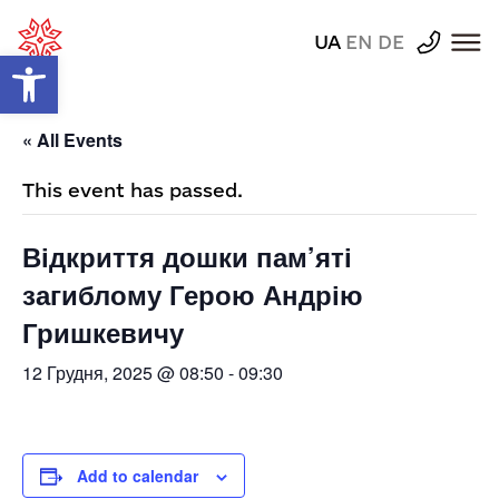
UA
EN
DE
Відкрити Панель інструментів
« All Events
This event has passed.
Відкриття дошки пам’яті
загиблому Герою Андрію
Гришкевичу
12 Грудня, 2025 @ 08:50
-
09:30
Add to calendar