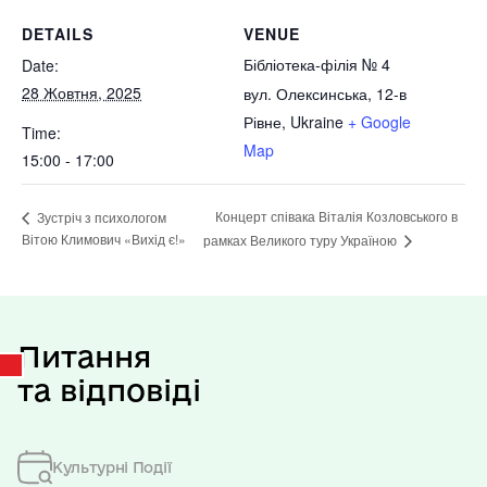
DETAILS
VENUE
Бібліотека-філія № 4
Date:
28 Жовтня, 2025
вул. Олексинська, 12-в
Рівне
,
Ukraine
+ Google
Time:
Map
15:00 - 17:00
Концерт співака Віталія Козловського в
Зустріч з психологом
Вітою Климович «Вихід є!»
рамках Великого туру Україною
Питання
та відповіді
Культурні Події