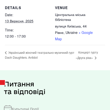
DETAILS
VENUE
Центральна міська
Date:
бібліотека
13 Вересня, 2025
вулиця Київська, 44
Time:
Рівне
,
Ukraine
+ Google
12:00 - 17:00
Map
Концерт гурту
Український жіночий театрально-музичний гурт
Dach Daughters. Antidot
«Друга ріка»
Питання
та відповіді
Культурні Події