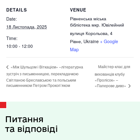
DETAILS
VENUE
Рівненська міська
Date:
бібліотека мкр. Ювілейний
18 Листопада, 2025
вулиця Корольова, 4
Time:
Рівне
,
Ukraine
+ Google
10:00 - 12:00
Map
Майстер-клас для
«Між Шульцом і Віткацієм» –літературна
зустріч з письменницею, перекладачкою
вихованців клубу
Світланою Бреславською та польським
«Пролісок» –
письменником Петром Прокоп’яком
«Паперове диво»
Питання
та відповіді