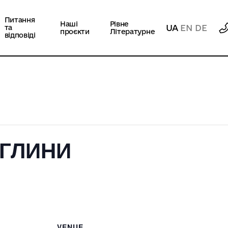
Питання
Наші
Рівне
UA
EN
DE
та
проєкти
Літературне
відповіді
ГЛИНИ
VENUE