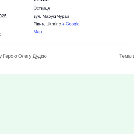
Оствиця
2025
вул. Марусі Чурай
Рівне
,
Ukraine
+ Google
Map
0
му Герою Олегу Дудєю
Темати