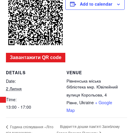
Add to calendar
Завантажити QR code
DETAILS
VENUE
Рівненська міська
Date:
бібліотека мкр. Ювілейний
2 Липня
вулиця Корольова, 4
Time:
Рівне
,
Ukraine
+ Google
13:00 - 17:00
Map
Відкриття дошки пам’яті Загиблому
Година спілкування «Літо
під парасолею»
Герою Василю Пугачову