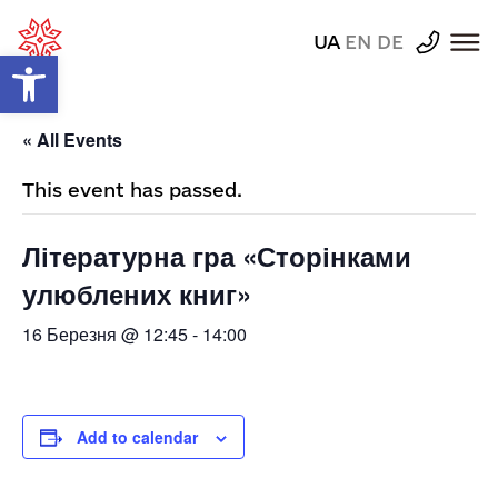
UA
EN
DE
Відкрити Панель інструментів
« All Events
This event has passed.
Літературна гра «Сторінками
улюблених книг»
16 Березня @ 12:45
-
14:00
Add to calendar