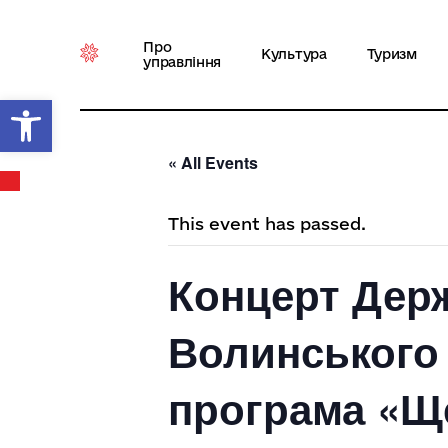
Про
Культура
Туризм
управління
Відкрити Панель інструментів
« All Events
This event has passed.
Концерт Дер
Волинського 
програма «Щ