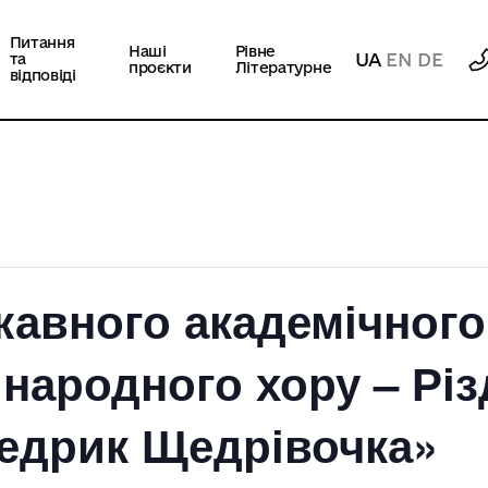
Питання
Наші
Рівне
UA
EN
DE
та
проєкти
Літературне
відповіді
жавного академічного
народного хору – Рі
едрик Щедрівочка»