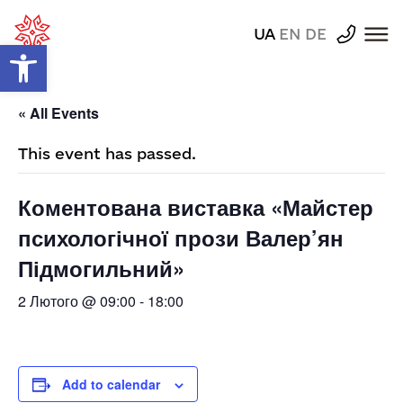
UA
EN
DE
Відкрити Панель інструментів
« All Events
This event has passed.
Коментована виставка «Майстер
психологічної прози Валер’ян
Підмогильний»
2 Лютого @ 09:00
-
18:00
Add to calendar