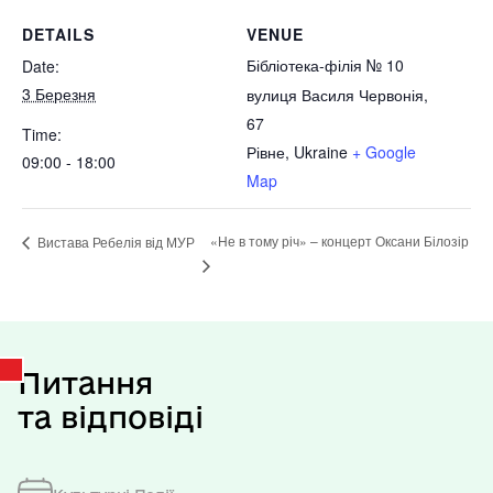
DETAILS
VENUE
Бібліотека-філія № 10
Date:
3 Березня
вулиця Василя Червонія,
67
Time:
Рівне
,
Ukraine
+ Google
09:00 - 18:00
Map
«Не в тому річ» – концерт Оксани Білозір
Вистава Ребелія від МУР
Питання
та відповіді