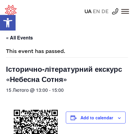
UA
EN
DE
Відкрити Панель інструментів
« All Events
This event has passed.
Історично-літературний екскурс
«Небесна Сотня»
15 Лютого @ 13:00
-
15:00
Add to calendar