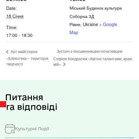
Міський Будинок культури
Date:
18 Січня
Соборна 3Д
Рівне
,
Ukraine
+ Google
Time:
Map
17:00 - 18:30
Зустріч з письменницею-початківцем
Арт-майстерня
«Бібліотека – територія
Софією Кондратюк «Квітни талантами, краю
творчості
мій»
Питання
та відповіді
Культурні Події