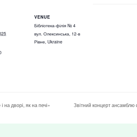
VENUE
Бібліотека-філія № 4
025
вул. Олексинська, 12-в
Рівне
,
Ukraine
0
і на дворі, як на печі»
Звітний концерт ансамблю