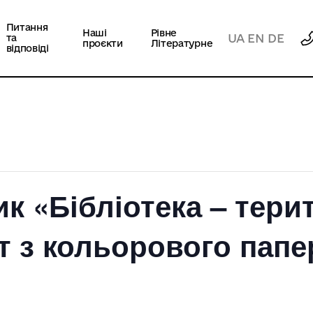
Питання
Наші
Рівне
UA
EN
DE
та
проєкти
Літературне
відповіді
к «Бібліотека – тери
ит з кольорового папе